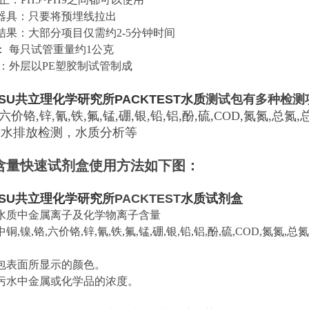
器具：只要将预埋线拉出
结果：大部分项目仅需约2-5分钟时间
： 每只试管重量约1公克
 ：外层以PE塑胶制试管制成
SU
共立理化学研究所PACKTEST水质
测试包
有
多种检测
,六价铬,锌,氰,铁,氟,锰,硼,银,铅,铝,酚,硫,COD,氮氮,总氮
污水排放检测，水质分析等
含量快速试剂盒
​使用方法如下图：
SU
共立理化学研究所
PACKTEST
水质试剂盒
水质中金属离子及化学物离子含量
,镍,铬,六价铬,锌,氰,铁,氟,锰,硼,银,铅,铝,酚,硫,COD,氮氮,总
包表面所显示的颜色。
污水中金属或化学品的浓度。