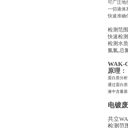
可广泛地
一切液体
快速准确
检测范围0.
快速检
检测水质中
氮氮,总
WAK
原理：
蛋白质分析
通过蛋白质
液中含量甚
电镀
共立WA
检测范围0