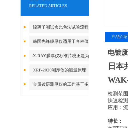
RELATED ARTICLES
镍离子测试盒比色法试验流程
产品介绍
韩国先锋膜厚仪适用于各种薄
电镀
膜材料的测量
X-RAY膜厚仪标准片校正是为
日本
了什么？
XRF-2020测厚仪的测量原理
WAK
基于荧光X射线技术
金属镀层测厚仪的工作基于多
检测范围0.
种物理或化学原理
快速检
应用：
特长：
无需PH校