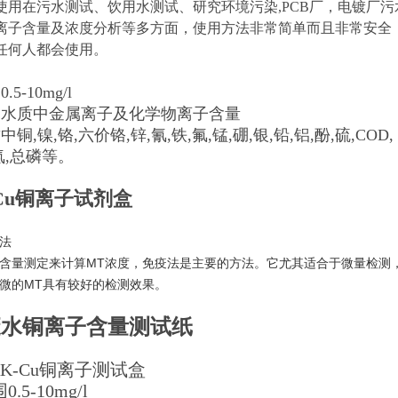
使用在污水测试、饮用水测试、研究环境污染,PCB厂，电镀厂污
离子含量及浓度分析等多方面，使用方法非常简单而且非常安全
任何人都会使用。
5-10mg/l
测水质中金属离子及化学物离子含量
铜,镍,铬,六价铬,锌,氰,铁,氟,锰,硼,银,铅,铝,酚,硫,COD,
氮,总磷等。
-Cu铜离子试剂盒
法
含量测定来计算MT浓度，免疫法是主要的方法。它尤其适合于微量检测，
微的MT具有较好的检测效果。
废水铜离子含量测试纸
K-Cu铜离子测试盒
.5-10mg/l