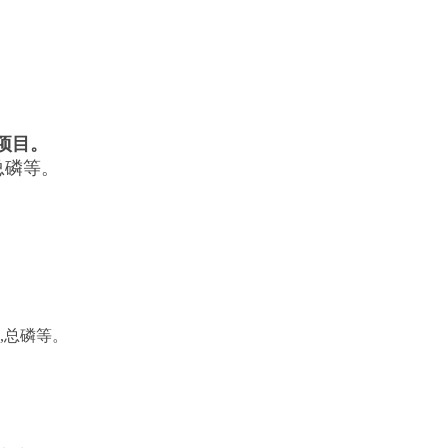
项目。
,总磷等。
氮,总磷等。