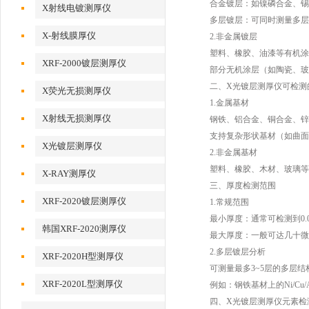
合金镀层：如镍磷合金、锡
X射线电镀测厚仪
多层镀层：可同时测量多层
X-射线膜厚仪
2.非金属镀层
塑料、橡胶、油漆等有机涂
XRF-2000镀层测厚仪
部分无机涂层（如陶瓷、玻
二、X光镀层测厚仪可检测
X荧光无损测厚仪
1.金属基材
X射线无损测厚仪
钢铁、铝合金、铜合金、锌
支持复杂形状基材（如曲面、
X光镀层测厚仪
2.非金属基材
塑料、橡胶、木材、玻璃等（
X-RAY测厚仪
三、厚度检测范围
XRF-2020镀层测厚仪
1.常规范围
最小厚度：通常可检测到0.0
韩国XRF-2020测厚仪
最大厚度：一般可达几十微米
2.多层镀层分析
XRF-2020H型测厚仪
可测量最多3~5层的多层结
XRF-2020L型测厚仪
例如：钢铁基材上的Ni/Cu/
四、X光镀层测厚仪元素检