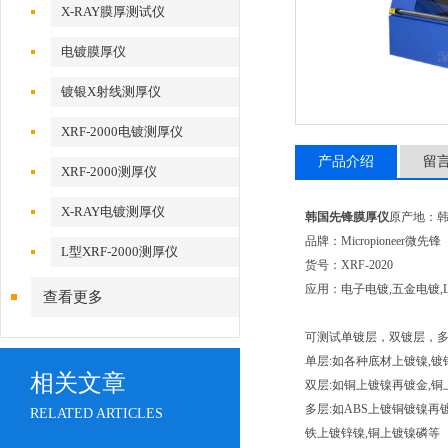
X-RAY膜厚测试仪
电镀膜厚仪
镀银X射线测厚仪
XRF-2000电镀测厚仪
产品介绍
留
XRF-2000测厚仪
X-RAY电镀测厚仪
韩国先锋膜厚仪
原产地：
品牌：Micropioneer微先锋
L型XRF-2000测厚仪
货号：XRF-2020
应用：电子电镀,五金电镀,
查看更多
可测试单镀层，双镀层，
单层:如各种底材上镀镍,镀锌
相关文章
双层:如铜上镀镍再镀金,
多层:如ABS上镀铜镀镍
RELATED ARTICLES
铁上镀锌镍,铜上镀镍磷等