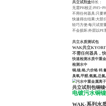
共立试剂盒
特长：
无需PH校正:PH5~
不用任何器具:只要
快速得出结果:大部分
轻巧方便:每只试管
不会损坏:外层以P
共立水质测试包
WAK共立KYORI
不需任何器具，
快速检测水质中重
检测水中
铜,镍,铬,六价铬 锌,氰
臭氧,甲醛,氨氮,总氮
共立试剂包铜镍
电镀污水铜镍
WAK-系列水