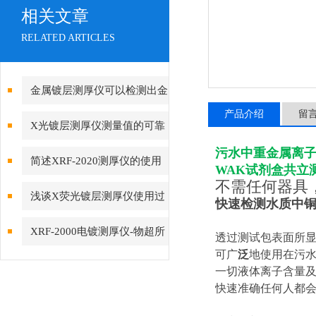
相关文章
RELATED ARTICLES
金属镀层测厚仪可以检测出金
产品介绍
留
属表面的涂层厚度、薄弱部位和
X光镀层测厚仪测量值的可靠
质量
污水中重金属离
性受到影响的因素
简述XRF-2020测厚仪的使用
WAK试剂盒共立
不需任何器具
范围
浅谈X荧光镀层测厚仪使用过
快速检测水质中铜,镍
程中需要注意的问题
XRF-2000电镀测厚仪-物超所
透过测试包表面所
可广
泛
地使用在污水
值的主要体现
一切液体离子含量及
快速准确任何人都