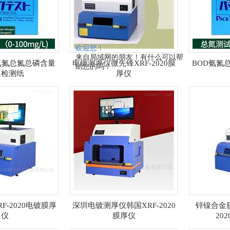
欢迎您！
来自局域网的朋友！有什么可以帮
氨氮总氮总磷含量
电镀测厚仪微先锋XRF-2020膜
BOD氨氮
助您的吗？
速检测纸
厚仪
F-2020电镀膜厚
深圳电镀测厚仪韩国XRF-2020
锌镍合金膜
仪
膜厚仪
20