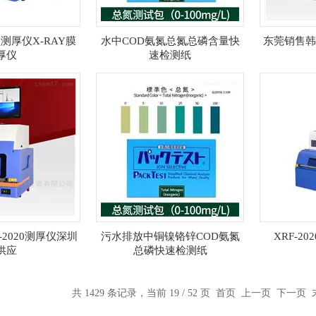
L型测厚仪X-RAY膜
水中COD氨氮总氮总磷含量快
东莞销售韩国
厚仪
速检测纸
-2020测厚仪深圳
污水排放中铜镍铬锌COD氨氮
XRF-2
供应
总磷快速检测纸
共 1429 条记录，当前 19 / 52 页
首页
上一页
下一页