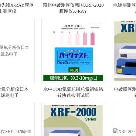
20先锋X-RAY膜厚
惠州电镀测厚仪韩国XRF-2020
电镀层测厚仪
山测厚仪
膜厚仪X-RAY
微量氧分析仪日本
水中COD氮氮总磷总氮铜镍铬
电镀膜厚测
MA饭岛电子
锌快速检测试纸