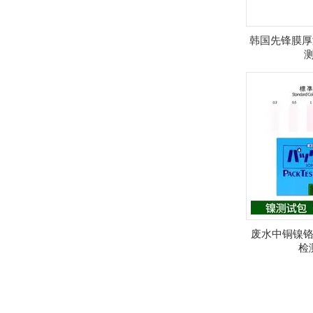
韩国先锋膜厚测
废水中铜镍铬
检